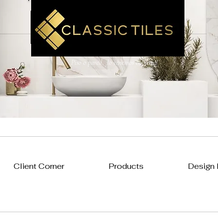
AZULEJOS CLÁSICOS
LTD
Piso o pared, ¡lo tenemos cubierto!
Client Corner
Products
Design