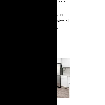
¡Suministramos una amplia gama de
losas de granito y encimeras de
granito prefabricadas!
El granito es
una piedra natural fuerte que resiste el
calor, los rayones y las manchas.